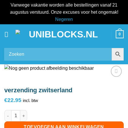
Vanwege vakantie worden alle bestellingen vanaf 21
augustus verstuurd. Onze excuses voor het ongemak!
Negeren
Ga
0
naar
inhoud
Add to
wishlist
verzending zwitserland
€
22.95
incl. btw
verzending zwitserland aantal
TOEVOEGEN AAN WINKELWAGEN