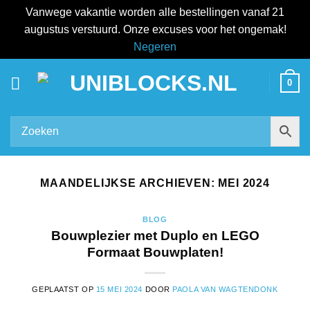
Vanwege vakantie worden alle bestellingen vanaf 21
augustus verstuurd. Onze excuses voor het ongemak!
Negeren
Ga
0
naar
inhoud
MAANDELIJKSE ARCHIEVEN:
MEI 2024
BLOG
Bouwplezier met Duplo en LEGO
Formaat Bouwplaten!
GEPLAATST OP
15 MEI 2024
DOOR
PAOLA VAN WAGTENDONK