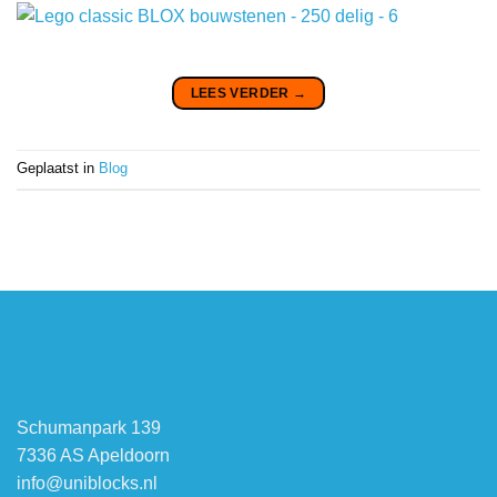
LEES VERDER
→
Geplaatst in
Blog
Schumanpark 139
7336 AS Apeldoorn
info@uniblocks.nl