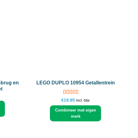
Add to
Add to
wishlist
wishlist
+
brug en
LEGO DUPLO 10954 Getallentrein
et
Gewaardeerd
€
19.95
incl. btw
5
uit 5
Combineer met eigen
merk