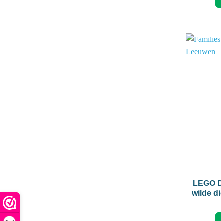
+
LEGO D
wilde d