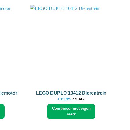
Add to
Add to
wishlist
wishlist
+
iemotor
LEGO DUPLO 10412 Dierentrein
€
19.95
incl. btw
Combineer met eigen
merk