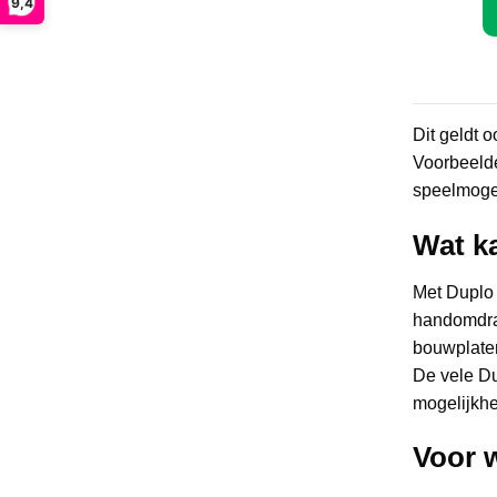
9,4
Dit geldt 
Voorbeelde
speelmogel
Wat k
Met Duplo 
handomdra
bouwplaten
De vele Du
mogelijkh
Voor 