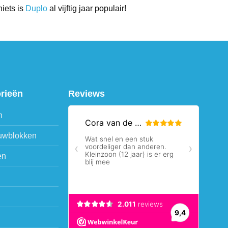
niets is
Duplo
al vijftig jaar populair!
orieën
Reviews
n
uwblokken
en