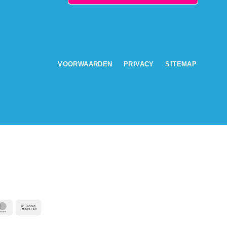
VOORWAARDEN
PRIVACY
SITEMAP
s
MasterCard
Bank
Transfer