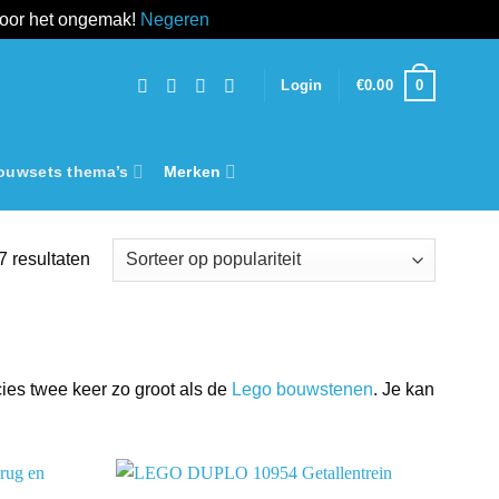
voor het ongemak!
Negeren
0
Login
€
0.00
ouwsets thema’s
Merken
Gesorteerd
7 resultaten
op
populariteit
cies twee keer zo groot als de
Lego bouwstenen
. Je kan