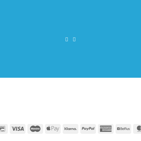
Bancontact
Visa
Maestro
Apple
Klarna
PayPal
American
Belfiu
Pay
Express