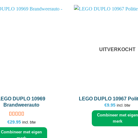
Add to
wishlist
UITVERKOCHT
+
LEGO DUPLO 10969
LEGO DUPLO 10967 Polit
Brandweerauto
€
9.95
incl. btw
Combineer met eigen
Gewaardeerd
merk
€
29.95
incl. btw
5
uit 5
Combineer met eigen