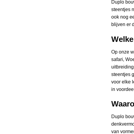
Duplo bouw
steentjes 
ook nog ee
blijven er
Welke 
Op onze we
safari, Wo
uitbreidin
steentjes 
voor elke 
in voordee
Waaro
Duplo bouw
denkvermog
van vormen