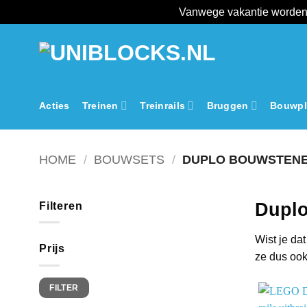
Vanwege vakantie worden 
Ga
naar
inhoud
Acties
Treinen
Treinrails
Bruggen
Bouwpl
HOME
/
BOUWSETS
/
DUPLO BOUWSTEN
Dupl
Filteren
Wist je da
Prijs
ze dus ook
Min.
Max.
FILTER
prijs
prijs