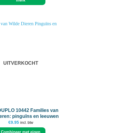
merk
Add to
wishlist
UITVERKOCHT
UPLO 10442 Families van
ieren: pinguïns en leeuwen
€
9.95
incl. btw
Combineer met eigen