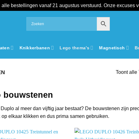
alle bestellingen vanaf 21 augustus verstuurd. Onze excuses 
aten
Knikkerbanen
Lego thema’s
Magnetisch
B
EN
Toont alle 
o bouwstenen
t Duplo al meer dan vijftig jaar bestaat? De bouwstenen zijn pre
 op elkaar klikken en dus prima samen gebruiken.