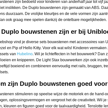
stenen zijn bedoeld voor kinderen van anderhalf jaar tot vijf j
niet inslikken. De Duplo bouwstenen zijn gemaakt van ABS. Daa
ns duurzaam. De vrolijke kleurtjes en de vele vormen zijn aant
 dan ook graag mee spelen dankzij de ontelbare mogelijkheden.
Duplo bouwstenen zijn er bij Uniblo
bshop vind je diverse sets bouwstenen met accessoires van Uni
ezel en Pip of Hello Kitty. Voor elk wat wils! Kinderen vermake
gssets van
Hubelino
. Wil je lichteffecten in het bouwwerk? Dan 
gloeien en knipperen. De Light Stax bouwwerken zijn ook inzet
leeftijd boeiend en combineren eenvoudig met rails, bruggen, tr
lsets.
m zijn Duplo bouwstenen goed voor 
stenen stimuleren op speelse wijze de motoriek en de hand-oo
en, oplossingsvermogen en vergroot het de creativiteit. Wil j
, kleuren en figuren goed voor de taalvaardigheid. Tenslotte l