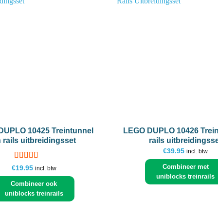
Add to
wishlist
+
UPLO 10425 Treintunnel
LEGO DUPLO 10426 Trein
 rails uitbreidingsset
rails uitbreidingss
€
39.95
incl. btw
Gewaardeerd
Combineer met
€
19.95
incl. btw
5
uit 5
uniblocks treinrails
Combineer ook
uniblocks treinrails