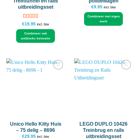
Treintunnel en rails
politiewagen
uitbreidingsset
€
9.95
incl. btw
Combineer met eigen
merk
Gewaardeerd
€
19.95
incl. btw
5
uit 5
Combineer ook
uniblocks treinrails
Add to
Add to
wishlist
wishlist
Unico Hello Kitty Huis
LEGO DUPLO 10426
– 75 delig – 8696
Treinbrug en rails
uitbreidingsset
€
29.95
incl. btw