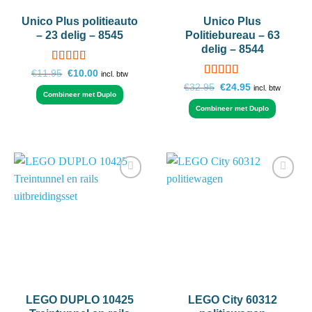
Unico Plus politieauto
Unico Plus
– 23 delig – 8545
Politiebureau – 63
delig – 8544
Gewaardeerd
Oorspronkelijke
Huidige
€
11.95
€
10.00
incl. btw
prijs
prijs
5
uit 5
Gewaardeerd
Oorspronkelijke
Huidige
€
32.95
€
24.95
incl. btw
was:
is:
Combineer met Duplo
prijs
prijs
5
uit 5
€11.95.
€10.00.
was:
is:
Combineer met Duplo
€32.95.
€24.95.
Add to
Add to
wishlist
wishlist
LEGO DUPLO 10425
LEGO City 60312