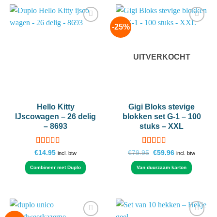
-25%
Add to
Add to
wishlist
wishlist
UITVERKOCHT
Hello Kitty
Gigi Bloks stevige
IJscowagen – 26 delig
blokken set G-1 – 100
– 8693
stuks – XXL
Gewaardeerd
Gewaardeerd
Oorspronkelijke
Huidige
€
14.95
€
79.95
€
59.96
incl. btw
incl. btw
prijs
prijs
4.5
uit 5
4.88
uit 5
was:
is:
Combineer met Duplo
Van duurzaam karton
€79.95.
€59.96.