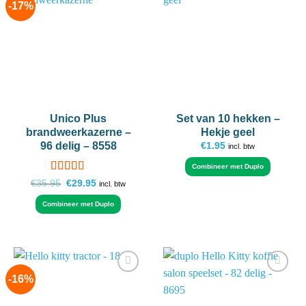
-17%
Add to
Add to
wishlist
wishlist
Unico Plus
Set van 10 hekken –
brandweerkazerne –
Hekje geel
96 delig – 8558
€
1.95
incl. btw
Combineer met Duplo
Gewaardeerd
Oorspronkelijke
Huidige
€
35.95
€
29.95
incl. btw
prijs
prijs
5
uit 5
was:
is:
Combineer met Duplo
€35.95.
€29.95.
-16%
Add to
Add to
wishlist
wishlist