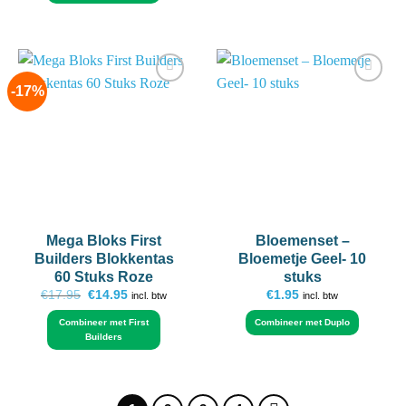
-17%
Add to
Add to
wishlist
wishlist
Mega Bloks First
Bloemenset –
Builders Blokkentas
Bloemetje Geel- 10
60 Stuks Roze
stuks
Oorspronkelijke
Huidige
€
17.95
€
14.95
€
1.95
incl. btw
incl. btw
prijs
prijs
was:
is:
Combineer met First
Combineer met Duplo
€17.95.
€14.95.
Builders