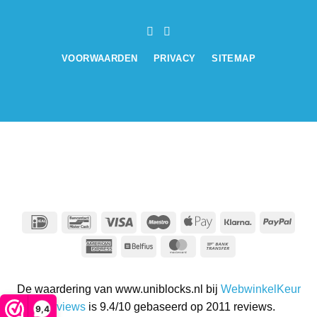
VOORWAARDEN
PRIVACY
SITEMAP
IDeal
Bancontact
Visa
Maestro
Apple
Klarna
PayPa
Pay
American
Belfius
MasterCard
Bank
Express
Transfer
De waardering van www.uniblocks.nl bij
WebwinkelKeur
Reviews
is 9.4/10 gebaseerd op 2011 reviews.
9,4