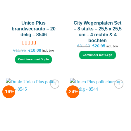
Unico Plus
City Wegenplaten Set
brandweerauto – 20
– 8 stuks – 25,5 x 25,5
delig – 8546
cm – 4 rechte & 4
bochten
Oorspronkelijke
Huidige
€
31.60
€
26.95
incl. btw
Gewaardeerd
prijs
prijs
Oorspronkelijke
Huidige
€
11.95
€
10.00
incl. btw
was:
is:
prijs
prijs
4.75
uit 5
Combineer met Lego
€31.60.
€26.95.
was:
is:
Combineer met Duplo
€11.95.
€10.00.
-16%
-24%
Add to
Add to
wishlist
wishlist