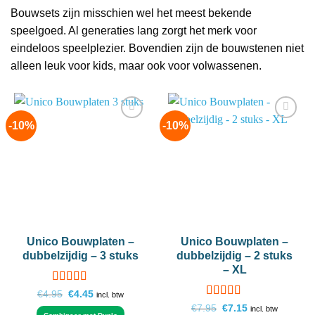
Bouwsets zijn misschien wel het meest bekende
speelgoed. Al generaties lang zorgt het merk voor
eindeloos speelplezier. Bovendien zijn de bouwstenen niet
alleen leuk voor kids, maar ook voor volwassenen.
-10%
-10%
Add to
Add to
wishlist
wishlist
Unico Bouwplaten –
Unico Bouwplaten –
dubbelzijdig – 3 stuks
dubbelzijdig – 2 stuks
– XL
Gewaardeerd
Oorspronkelijke
Huidige
€
4.95
€
4.45
incl. btw
prijs
prijs
5
uit 5
Gewaardeerd
Oorspronkelijke
Huidige
€
7.95
€
7.15
incl. btw
was:
is: