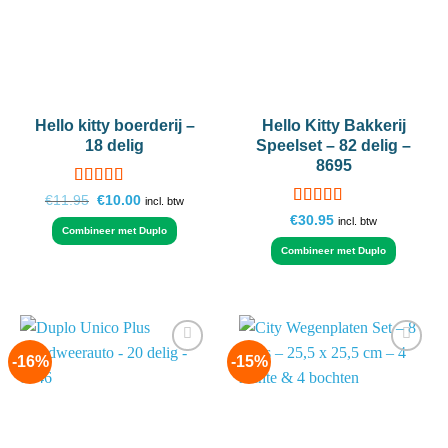
Hello kitty boerderij –
Hello Kitty Bakkerij
18 delig
Speelset – 82 delig –
8695
Gewaardeerd
Oorspronkelijke
Huidige
€
11.95
€
10.00
incl. btw
prijs
prijs
4.5
uit 5
Gewaardeerd
€
30.95
incl. btw
was:
is:
Combineer met Duplo
4.5
uit 5
€11.95.
€10.00.
Combineer met Duplo
-16%
-15%
Add to
Add to
wishlist
wishlist