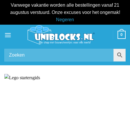
Vanwege vakantie worden alle bestellingen vanaf 21
augustus verstuurd. Onze excuses voor het ongemak!
Negeren
Ga
0
naar
inhoud