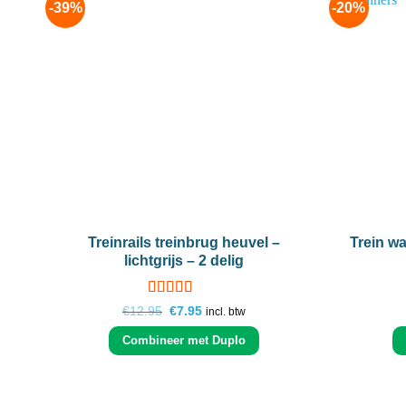
-39%
-20%
Add to
wishlist
+
+
Treinrails treinbrug heuvel –
Trein w
lichtgrijs – 2 delig
Gewaardeerd
Oorspronkelijke
Huidige
€
12.95
€
7.95
incl. btw
4
uit 5
prijs
prijs
was:
is:
Combineer met Duplo
€12.95.
€7.95.