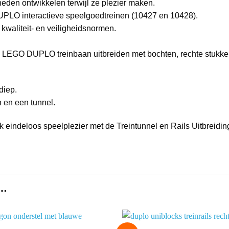
eden ontwikkelen terwijl ze plezier maken.
PLO interactieve speelgoedtreinen (10427 en 10428).
waliteit- en veiligheidsnormen.
uw LEGO DUPLO treinbaan uitbreiden met bochten, rechte stukken
diep.
n en een tunnel.
indeloos speelplezier met de Treintunnel en Rails Uitbreidin
 …