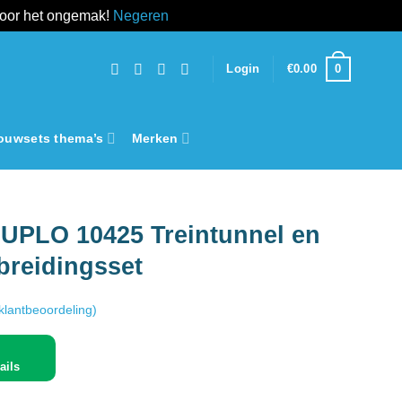
voor het ongemak!
Negeren
0
Login
€
0.00
ouwsets thema’s
Merken
UPLO 10425 Treintunnel en
tbreidingsset
klantbeoordeling)
ails