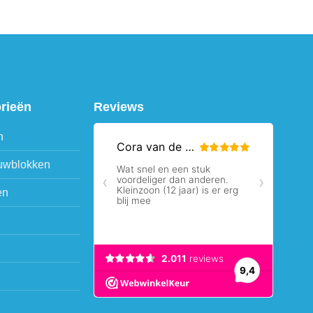
orieën
Reviews
n
uwblokken
en