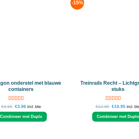
-15%
Add to
wishlist
+
agon onderstel met blauwe
Treinrails Recht – Lichtgr
containers
stuks
Gewaardeerd
Gewaardeerd
Oorspronkelijke
Huidige
Oorspronkelij
Huidig
€
4.95
€
3.96
€
12.95
€
10.95
incl. btw
incl. bt
4.67
prijs
uit 5
prijs
5
uit 5
prijs
prijs
was:
is:
was:
is:
Combineer met Duplo
Combineer met Dupl
€4.95.
€3.96.
€12.95.
€10.95