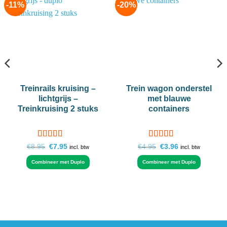
-11%
-20%
Add to
Add to
wishlist
wishlist
Treinrails kruising –
Trein wagon onderstel
lichtgrijs –
met blauwe
Treinkruising 2 stuks
containers
Gewaardeerd
Gewaardeerd
Oorspronkelijke
Huidige
Oorspronkelijke
Huidige
€
8.95
€
7.95
€
4.95
€
3.96
incl. btw
incl. btw
prijs
prijs
prijs
prijs
4.75
uit 5
4.67
uit 5
was:
is:
was:
is:
Combineer met Duplo
Combineer met Duplo
€8.95.
€7.95.
€4.95.
€3.96.