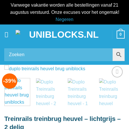
Vanwege vakantie worden alle bestellingen vanaf 21
augustus verstuurd. Onze excuses voor het ongemak!
Negeren
Ga
0
naar
inhoud
-39%
Add to
wishlist
Treinrails treinbrug heuvel – lichtgrijs –
2 delig