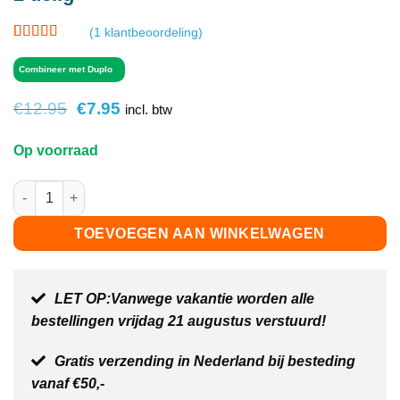
(
1
klantbeoordeling)
Gewaardeerd
1
4
op 5
Combineer met Duplo
gebaseerd
op
klant
Oorspronkelijke
Huidige
€
12.95
€
7.95
waardering
incl. btw
prijs
prijs
was:
is:
Op voorraad
€12.95.
€7.95.
Treinrails treinbrug heuvel - lichtgrijs - 2 delig aantal
TOEVOEGEN AAN WINKELWAGEN
LET OP:Vanwege vakantie worden alle
bestellingen vrijdag 21 augustus verstuurd!
Gratis verzending in Nederland bij besteding
vanaf €50,-