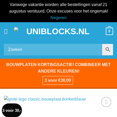
Vanwege vakantie worden alle bestellingen vanaf 21
augustus verstuurd. Onze excuses voor het ongemak!
Negeren
Ga
0
naar
inhoud
BOUWPLATEN KORTINGSACTIE! COMBINEER MET
ANDERE KLEUREN!
3 voor €30,00
3 voor 30,-
Add to
wishlist