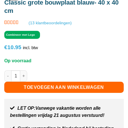
Classic grote bouwplaat blauw- 40 x 40
cm
(
13
klantbeoordelingen)
Gewaardeerd
13
4.85
op 5
Combineer met Lego
gebaseerd
op
klant
€
10.95
waarderingen
incl. btw
Op voorraad
Classic grote bouwplaat blauw- 40 x 40 cm aantal
TOEVOEGEN AAN WINKELWAGEN
LET OP:Vanwege vakantie worden alle
bestellingen vrijdag 21 augustus verstuurd!