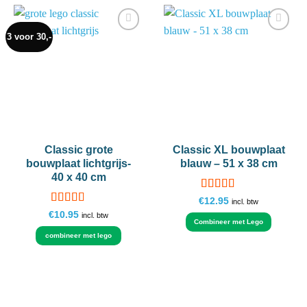
3 voor 30,-
Add to
Add to
wishlist
wishlist
Classic grote
Classic XL bouwplaat
bouwplaat lichtgrijs-
blauw – 51 x 38 cm
40 x 40 cm
Gewaardeerd
€
12.95
incl. btw
5
uit 5
Gewaardeerd
€
10.95
incl. btw
Combineer met Lego
4.87
uit 5
combineer met lego