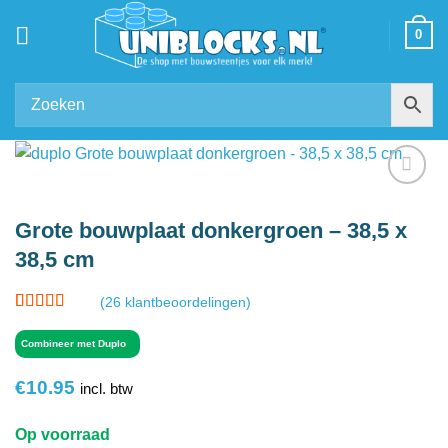
Ga
0
naar
inhoud
Add to
wishlist
Grote bouwplaat donkergroen – 38,5 x
38,5 cm
(
26
klantbeoordelingen)
Gewaardeerd
26
4.96
op 5
Combineer met Duplo
gebaseerd
op
klant
€
10.95
waarderingen
incl. btw
Op voorraad