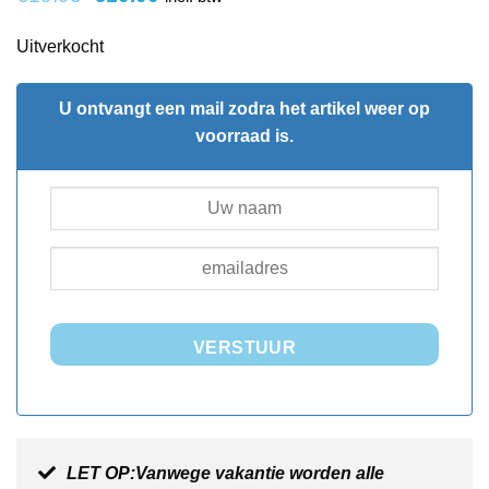
prijs
prijs
was:
is:
Uitverkocht
€19.95.
€10.00.
U ontvangt een mail zodra het artikel weer op
voorraad is.
VERSTUUR
LET OP:Vanwege vakantie worden alle