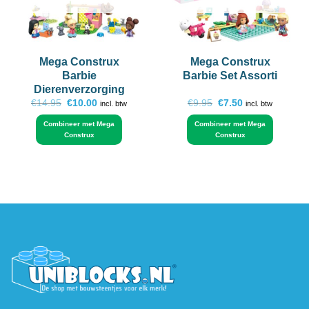
Mega Construx
Mega Construx
Barbie
Barbie Set Assorti
Dierenverzorging
Oorspronkelijke
Huidige
Oorspronkelijke
Huidige
€
14.95
€
10.00
€
9.95
€
7.50
incl. btw
incl. btw
prijs
prijs
prijs
prijs
was:
is:
was:
is:
Combineer met Mega
Combineer met Mega
€14.95.
€10.00.
€9.95.
€7.50.
Construx
Construx