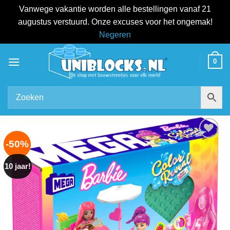
Vanwege vakantie worden alle bestellingen vanaf 21
augustus verstuurd. Onze excuses voor het ongemak!
Negeren
Ga
0
naar
inhoud
-50%
Add to
wishlist
10 jaar!