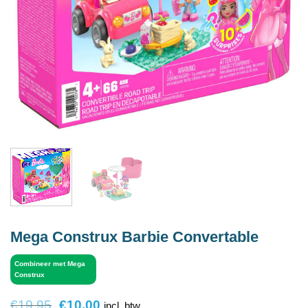
Mega Construx Barbie Convertable
Combineer met Mega
Construx
Oorspronkelijke
Huidige
€
19.95
€
10.00
incl. btw