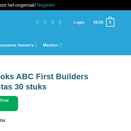
voor het ongemak!
Negeren
0
Login
€
0.00
ouwsets thema’s
Merken
oks ABC First Builders
tas 30 stuks
First
btw