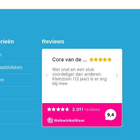
orieën
Reviews
n
uwblokken
en