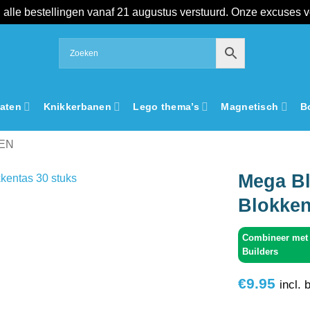
alle bestellingen vanaf 21 augustus verstuurd. Onze excuses 
aten
Knikkerbanen
Lego thema’s
Magnetisch
B
EN
Mega Bl
Blokken
Add to
wishlist
Combineer met 
Builders
€
9.95
incl. 