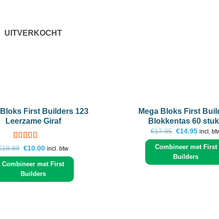
UITVERKOCHT
+
Bloks First Builders 123
Mega Bloks First Buil
Leerzame Giraf
Blokkentas 60 stu
Oorspronkelij
Huidig
€
17.95
€
14.95
incl. bt
prijs
prijs
was:
is:
Gewaardeerd
Combineer met First
Oorspronkelijke
Huidige
€
19.99
€
10.00
incl. btw
€17.95.
€14.95
5
uit 5
prijs
prijs
Builders
was:
is:
Combineer met First
€19.99.
€10.00.
Builders