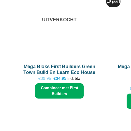
10 jaar!
UITVERKOCHT
+
+
Mega Bloks First Builders Green
Mega 
Town Build En Learn Eco House
Oorspronkelijke
Huidige
€
39.95
€
34.95
incl. btw
prijs
prijs
was:
is:
Combineer met First
€39.95.
€34.95.
Builders