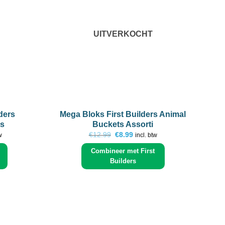
UITVERKOCHT
+
+
ders
Mega Bloks First Builders Animal
F
ks
Buckets Assorti
ke
e
Oorspronkelijke
Huidige
€
12.99
€
8.99
w
incl. btw
prijs
prijs
was:
is:
Combineer met First
.
€12.99.
€8.99.
Builders