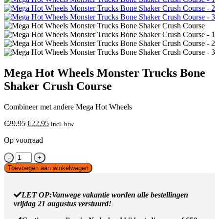
Mega Hot Wheels Monster Trucks Bone
Shaker Crush Course
Combineer met andere Mega Hot Wheels
Oorspronkelijke
Huidige
€
29.95
€
22.95
incl. btw
prijs
prijs
Op voorraad
was:
is:
€29.95.
€22.95.
Mega
Hot
Toevoegen aan winkelwagen
Wheels
Monster
Trucks
LET OP:Vanwege vakantie worden alle bestellingen
Bone
vrijdag 21 augustus verstuurd!
Shaker
Crush