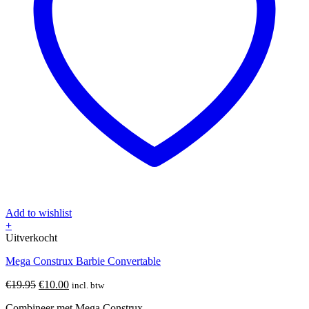
Add to wishlist
+
Uitverkocht
Mega Construx Barbie Convertable
Oorspronkelijke
Huidige
€
19.95
€
10.00
incl. btw
prijs
prijs
Combineer met Mega Construx
was:
is: