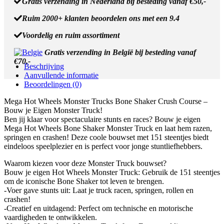
Gratis verzending in Nederland bij besteding vanaf €50,-
Course
aantal
Ruim 2000+ klanten beoordelen ons met een 9.4
Voordelig en ruim assortiment
Gratis verzending in België bij besteding vanaf
€70,-
Beschrijving
Aanvullende informatie
Beoordelingen (0)
Mega Hot Wheels Monster Trucks Bone Shaker Crush Course –
Bouw je Eigen Monster Truck!
Ben jij klaar voor spectaculaire stunts en races? Bouw je eigen
Mega Hot Wheels Bone Shaker Monster Truck en laat hem razen,
springen en crashen! Deze coole bouwset met 151 steentjes biedt
eindeloos speelplezier en is perfect voor jonge stuntliefhebbers.
Waarom kiezen voor deze Monster Truck bouwset?
Bouw je eigen Hot Wheels Monster Truck: Gebruik de 151 steentjes
om de iconische Bone Shaker tot leven te brengen.
-Voer gave stunts uit: Laat je truck racen, springen, rollen en
crashen!
-Creatief en uitdagend: Perfect om technische en motorische
vaardigheden te ontwikkelen.