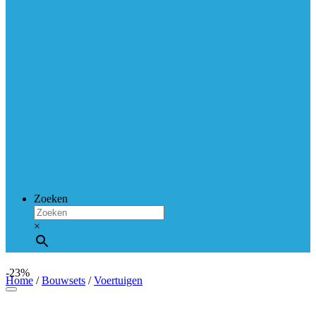
Zoeken
×
-23%
Home
/
Bouwsets
/
Voertuigen