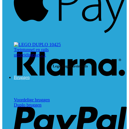
K
Lego Duplo treinrails
Bruggen
P
Voordelige bruggen
Duplo bruggen