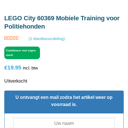
LEGO City 60369 Mobiele Training voor
Politiehonden
(
1
klantbeoordeling)
Gewaardeerd
1
5
op 5
Combineer met eigen
gebaseerd
merk
op
klant
waardering
€
19.95
incl. btw
Uitverkocht
U ontvangt een mail zodra het artikel weer op
voorraad is.