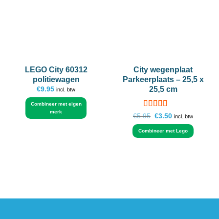
LEGO City 60312
City wegenplaat
politiewagen
Parkeerplaats – 25,5 x
25,5 cm
€
9.95
incl. btw
Combineer met eigen
merk
Gewaardeerd
Oorspronkelijke
Huidige
€
5.95
€
3.50
incl. btw
prijs
prijs
4.91
uit 5
was:
is:
Combineer met Lego
€5.95.
€3.50.