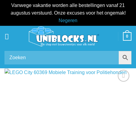
Vanwege vakantie worden alle bestellingen vanaf 21
augustus verstuurd. Onze excuses voor het ongemak!
Negeren
Ga
0
naar
inhoud
Add to
wishlist