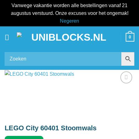
Vanwege vakantie worden alle bestellingen vanaf 21
augustus verstuurd. Onze excuses voor het ongemak!
Negeren
Ga
0
naar
inhoud
Add to
wishlist
LEGO City 60401 Stoomwals