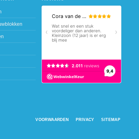
n
uwblokken
en
VOORWAARDEN
PRIVACY
SITEMAP