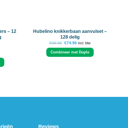
+
+
ers – 12
Hubelino knikkerbaan aanvulset –
g
128 delig
Oorspronkelijke
Huidige
€
99.95
€
74.96
incl. btw
prijs
prijs
was:
is:
Combineer met Duplo
ke
€99.95.
€74.96.
orieën
Reviews