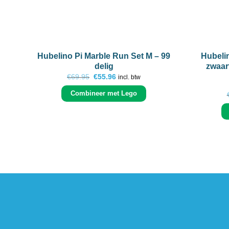
+
+
Hubelino Pi Marble Run Set M – 99
Hubeli
delig
zwaar
Oorspronkelijke
Huidige
€
69.95
€
55.96
incl. btw
prijs
prijs
was:
is:
Combineer met Lego
€69.95.
€55.96.