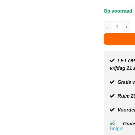
pri
wa
Op voorraad
€3
Hubelino knikke
LET OP:
vrijdag 21
Gratis 
Ruim 20
Voordel
Grati