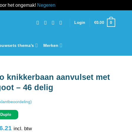
voor het ongemak!
Negeren
0
Login
€
0.00
ouwsets thema’s
Merken
o knikkerbaan aanvulset met
oot – 46 delig
klantbeoordeling)
 Duplo
rspronkelijke
Huidige
6.21
incl. btw