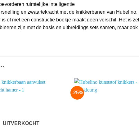
evorderen ruimtelijke intelligentie
ersnelling en zwaartekracht met de knikkerbanen van Hubelin
is of met een constructie boekje maakt geen verschil. Het is ze
mbineren zijn met de basis en uitbreidings sets samen, maar oo
 …
-25%
Add to
wishlist
UITVERKOCHT