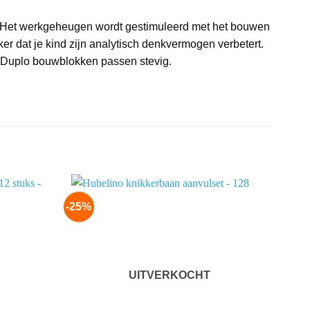
o. Het werkgeheugen wordt gestimuleerd met het bouwen
ker dat je kind zijn analytisch denkvermogen verbetert.
k Duplo bouwblokken passen stevig.
-25%
-20%
Add to
Add to
wishlist
wishlist
UITVERKOCHT