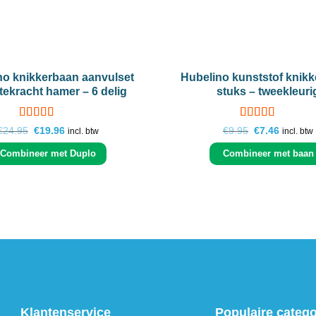
+
no knikkerbaan aanvulset
Hubelino kunststof knikk
tekracht hamer – 6 delig
stuks – tweekleuri
Gewaardeerd
Gewaardeerd
Oorspronkelijke
Huidige
Oorspronkelij
Huidige
€
24.95
€
19.96
€
9.95
€
7.46
incl. btw
incl. btw
5
uit 5
prijs
prijs
5
uit 5
prijs
prijs
was:
is:
was:
is:
Combineer met Duplo
Combineer met baan
€24.95.
€19.96.
€9.95.
€7.46.
Klantenservice
Populaire categ