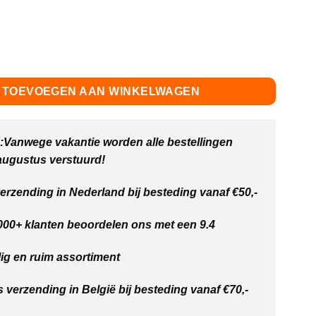
js
prijs
s:
is:
4.95.
€26.21.
rbaan aanvulset met slingergoot - 46 delig aantal
TOEVOEGEN AAN WINKELWAGEN
Vanwege vakantie worden alle bestellingen
 augustus verstuurd!
verzending in Nederland bij besteding vanaf €50,-
00+ klanten beoordelen ons met een 9.4
ig en ruim assortiment
s verzending in België bij besteding vanaf €70,-