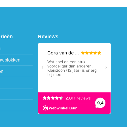
orieën
Reviews
n
uwblokken
en