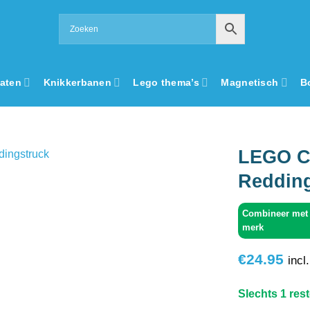
aten
Knikkerbanen
Lego thema’s
Magnetisch
B
LEGO Ci
Redding
Add to
wishlist
Combineer met 
merk
€
24.95
incl
Slechts 1 res