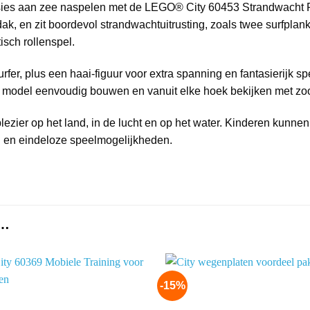
ies aan zee naspelen met de LEGO® City 60453 Strandwacht R
k, en zit boordevol strandwachtuitrusting, zoals twee surfpla
isch rollenspel.
fer, plus een haai-figuur voor extra spanning en fantasierijk s
 model eenvoudig bouwen en vanuit elke hoek bekijken met zoo
ezier op het land, in de lucht en op het water. Kinderen kunn
en en eindeloze speelmogelijkheden.
 …
-15%
Add to
wishlist