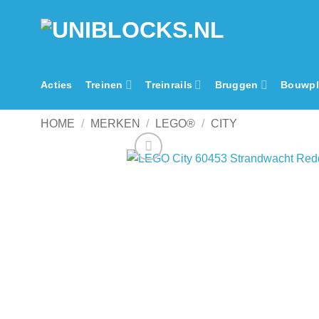
Ga
naar
inhoud
Acties
Treinen
Treinrails
Bruggen
Bouwpl
HOME
/
MERKEN
/
LEGO®
/
CITY