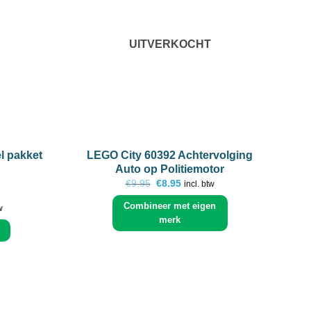
UITVERKOCHT
+
+
l pakket
LEGO City 60392 Achtervolging
Auto op Politiemotor
Oorspronkelijke
Huidige
€
9.95
€
8.95
incl. btw
prijs
prijs
was:
is:
Combineer met eigen
ke
e
w
€9.95.
€8.95.
merk
.