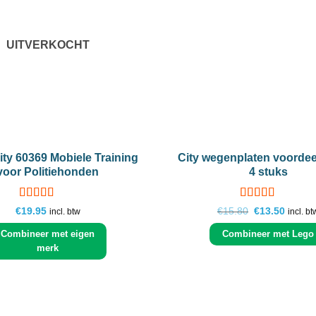
UITVERKOCHT
+
ty 60369 Mobiele Training
City wegenplaten voordee
voor Politiehonden
4 stuks
Gewaardeerd
Gewaardeerd
Oorspronkelij
Huidig
€
19.95
€
15.80
€
13.50
incl. btw
incl. bt
5
uit 5
4.85
prijs
uit 5
prijs
was:
is:
Combineer met eigen
Combineer met Lego
€15.80.
€13.50
merk