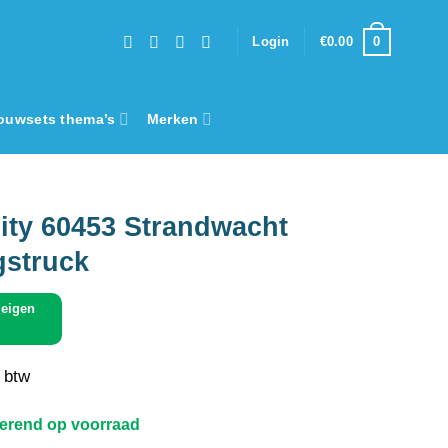
0
Login
€
0.00
ouwsets thema’s
Merken
ty 60453 Strandwacht
struck
eigen
. btw
terend op voorraad