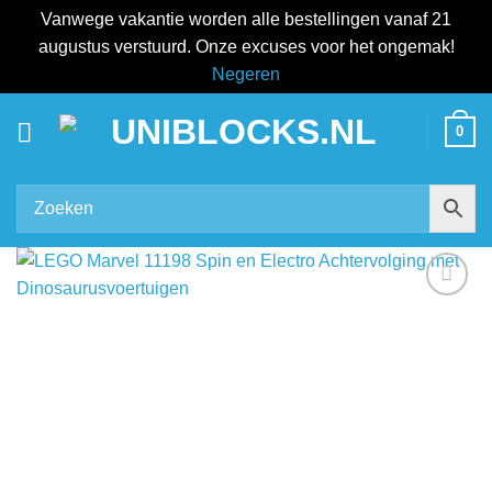
Vanwege vakantie worden alle bestellingen vanaf 21
augustus verstuurd. Onze excuses voor het ongemak!
Negeren
Ga
0
naar
inhoud
Add to
wishlist