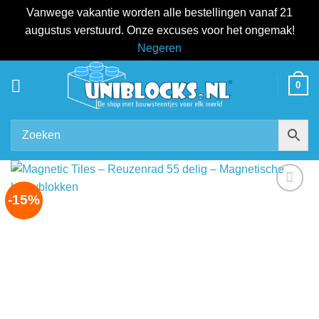
Vanwege vakantie worden alle bestellingen vanaf 21
augustus verstuurd. Onze excuses voor het ongemak!
Negeren
Ga
0
naar
inhoud
-15%
Add to
wishlist