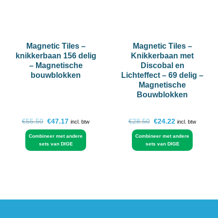
Magnetic Tiles –
Magnetic Tiles –
knikkerbaan 156 delig
Knikkerbaan met
– Magnetische
Discobal en
bouwblokken
Lichteffect – 69 delig –
Magnetische
Bouwblokken
Oorspronkelijke
Huidige
Oorspronkelijke
Huidige
€
55.50
€
47.17
€
28.50
€
24.22
incl. btw
incl. btw
prijs
prijs
prijs
prijs
was:
is:
was:
is:
Combineer met andere
Combineer met andere
€55.50.
€47.17.
€28.50.
€24.22.
sets van DIGE
sets van DIGE