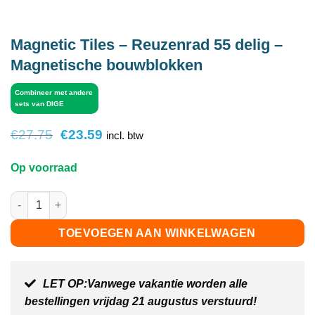
Magnetic Tiles – Reuzenrad 55 delig –
Magnetische bouwblokken
Combineer met andere
sets van DIGE
Oorspronkelijke
Huidige
€
27.75
€
23.59
incl. btw
prijs
prijs
was:
is:
Op voorraad
€27.75.
€23.59.
Magnetic Tiles – Reuzenrad 55 delig – Magnetische bouwblokk
TOEVOEGEN AAN WINKELWAGEN
LET OP:Vanwege vakantie worden alle
bestellingen vrijdag 21 augustus verstuurd!