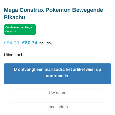
Mega Construx Pokémon Bewegende
Pikachu
Combineer met Mega
Construx
Oorspronkelijke
Huidige
€
84.99
€
80.74
incl. btw
prijs
prijs
was:
is:
Uitverkocht
€84.99.
€80.74.
U ontvangt een mail zodra het artikel weer op
voorraad is.