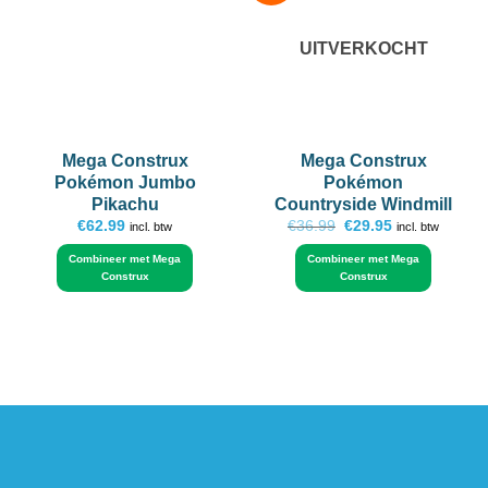
wishlist
wishlist
UITVERKOCHT
Mega Construx
Mega Construx
Pokémon Jumbo
Pokémon
Pikachu
Countryside Windmill
Oorspronkelijke
Huidige
€
62.99
€
36.99
€
29.95
incl. btw
incl. btw
prijs
prijs
was:
is:
Combineer met Mega
Combineer met Mega
€36.99.
€29.95.
Construx
Construx