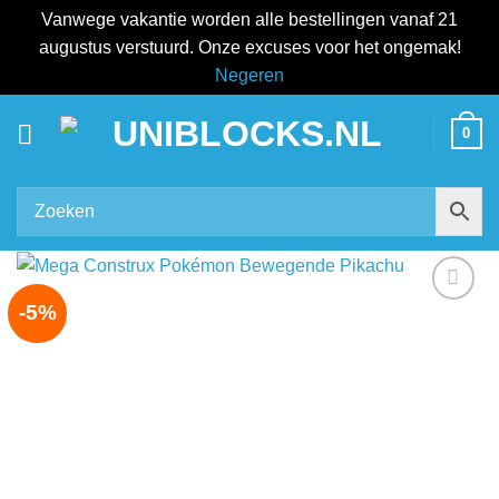
Vanwege vakantie worden alle bestellingen vanaf 21
augustus verstuurd. Onze excuses voor het ongemak!
Negeren
Ga
0
naar
inhoud
-5%
Add to
wishlist