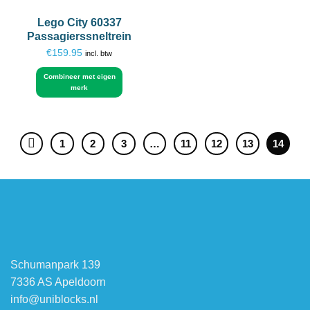
Lego City 60337
Passagierssneltrein
€
159.95
incl. btw
Combineer met eigen
merk
1
2
3
…
11
12
13
14
Schumanpark 139
7336 AS Apeldoorn
info@uniblocks.nl