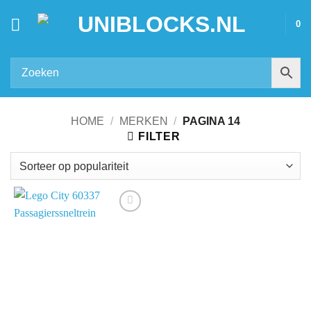
Ga
0
naar
inhoud
HOME
/
MERKEN
/
PAGINA 14
FILTER
Add to
wishlist