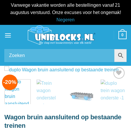
Vanwege vakantie worden alle bestellingen vanaf 21
augustus verstuurd. Onze excuses voor het ongemak!
Negeren
Ga
0
naar
inhoud
-20%
Add to
wishlist
Wagon bruin aansluitend op bestaande
treinen