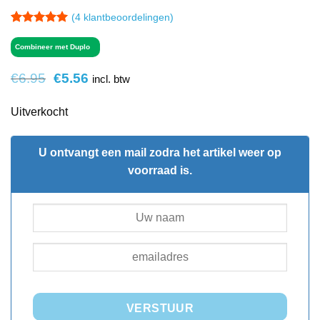
(
4
klantbeoordelingen)
Gewaardeerd
4
5
op 5
Combineer met Duplo
gebaseerd
op
klant
Oorspronkelijke
Huidige
€
6.95
€
5.56
incl. btw
waarderingen
prijs
prijs
was:
is:
Uitverkocht
€6.95.
€5.56.
U ontvangt een mail zodra het artikel weer op
voorraad is.
VERSTUUR