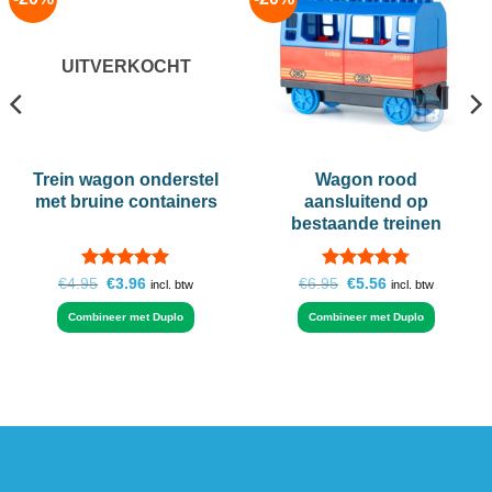
Add to
Add to
wishlist
wishlist
UITVERKOCHT
Trein wagon onderstel
Wagon rood
met bruine containers
aansluitend op
bestaande treinen
Gewaardeerd
Gewaardeerd
Oorspronkelijke
Huidige
Oorspronkelijke
Huidige
€
4.95
€
3.96
€
6.95
€
5.56
incl. btw
incl. btw
prijs
prijs
prijs
prijs
5
uit 5
4.77
uit 5
was:
is:
was:
is:
Combineer met Duplo
Combineer met Duplo
€4.95.
€3.96.
€6.95.
€5.56.