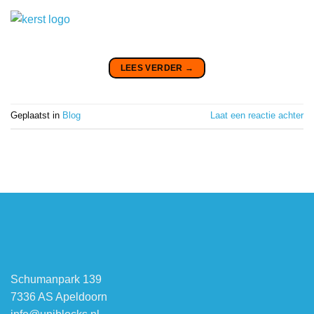
LEES VERDER
→
Geplaatst in
Blog
Laat een reactie achter
Schumanpark 139
7336 AS Apeldoorn