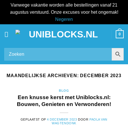
Vanwege vakantie worden alle bestellingen vanaf 21
augustus verstuurd. Onze excuses voor het ongemak!
Negeren
Ga
0
naar
inhoud
MAANDELIJKSE ARCHIEVEN:
DECEMBER 2023
BLOG
Een knusse kerst met Uniblocks.nl:
Bouwen, Genieten en Verwonderen!
GEPLAATST OP
4 DECEMBER 2023
DOOR
PAOLA VAN
WAGTENDONK