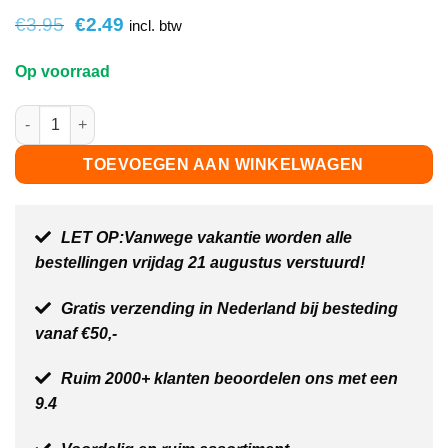
op
klant
Oorspronkelijke
Huidige
€
3.95
€
2.49
waarderingen
incl. btw
prijs
prijs
was:
is:
Op voorraad
€3.95.
€2.49.
Classic bouwplaat lichtgroen - 25,5 x 25,5 cm aantal
TOEVOEGEN AAN WINKELWAGEN
LET OP:Vanwege vakantie worden alle
bestellingen vrijdag 21 augustus verstuurd!
Gratis verzending in Nederland bij besteding
vanaf €50,-
Ruim 2000+ klanten beoordelen ons met een
9.4