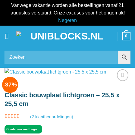
Vanwege vakantie worden alle bestellingen vanaf 21
augustus verstuurd. Onze excuses voor het ongemak!
Negeren
Ga
0
naar
inhoud
-37%
Add to
wishlist
Classic bouwplaat lichtgroen – 25,5 x
25,5 cm
(
2
klantbeoordelingen)
Gewaardeerd
2
4.5
op 5
Combineer met Lego
gebaseerd