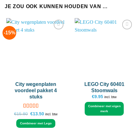
JE ZOU OOK KUNNEN HOUDEN VAN …
-15%
Add to
Add to
wishlist
wishlist
City wegenplaten
LEGO City 60401
voordeel pakket 4
Stoomwals
stuks
€
9.95
incl. btw
Combineer met eigen
merk
Gewaardeerd
Oorspronkelijke
Huidige
€
15.80
€
13.50
incl. btw
prijs
prijs
4.85
uit 5
was:
is:
Combineer met Lego
€15.80.
€13.50.