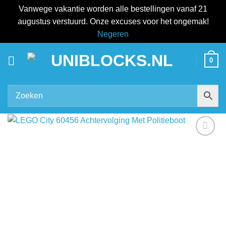
Vanwege vakantie worden alle bestellingen vanaf 21
augustus verstuurd. Onze excuses voor het ongemak!
Negeren
Ga
0
naar
inhoud
Add to
wishlist