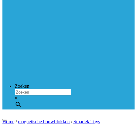
Zoeken
×
Home
/
magnetische bouwblokken
/
Smartek Toys