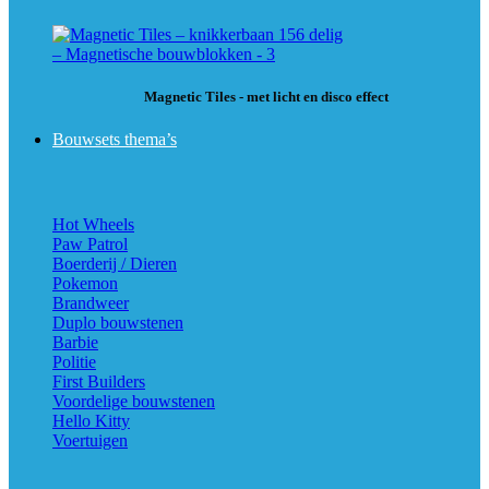
Magnetic Tiles - met licht en disco effect
Bouwsets thema’s
Hot Wheels
Paw Patrol
Boerderij / Dieren
Pokemon
Brandweer
Duplo bouwstenen
Barbie
Politie
First Builders
Voordelige bouwstenen
Hello Kitty
Voertuigen