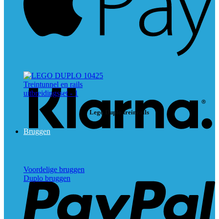
K
Lego Duplo treinrails
Bruggen
P
Voordelige bruggen
Duplo bruggen