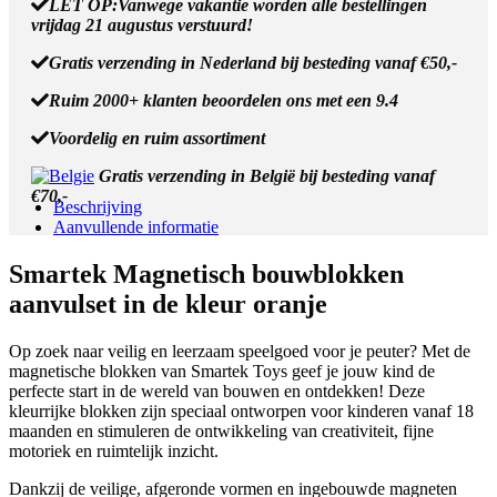
LET OP:Vanwege vakantie worden alle bestellingen
Oranje
vrijdag 21 augustus verstuurd!
-
3
Gratis verzending in Nederland bij besteding vanaf €50,-
delig
aantal
Ruim 2000+ klanten beoordelen ons met een 9.4
Voordelig en ruim assortiment
Gratis verzending in België bij besteding vanaf
€70,-
Beschrijving
Aanvullende informatie
Smartek Magnetisch bouwblokken
aanvulset in de kleur oranje
Op zoek naar veilig en leerzaam speelgoed voor je peuter? Met de
magnetische blokken van Smartek Toys geef je jouw kind de
perfecte start in de wereld van bouwen en ontdekken! Deze
kleurrijke blokken zijn speciaal ontworpen voor kinderen vanaf 18
maanden en stimuleren de ontwikkeling van creativiteit, fijne
motoriek en ruimtelijk inzicht.
Dankzij de veilige, afgeronde vormen en ingebouwde magneten