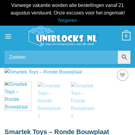
Vanwege vakantie worden alle bestellingen vanaf 21
augustus verstuurd. Onze excuses voor het ongemak!
Negeren
Ga
0
naar
inhoud
Add to
wishlist
Smartek Toys – Ronde Bouwplaat