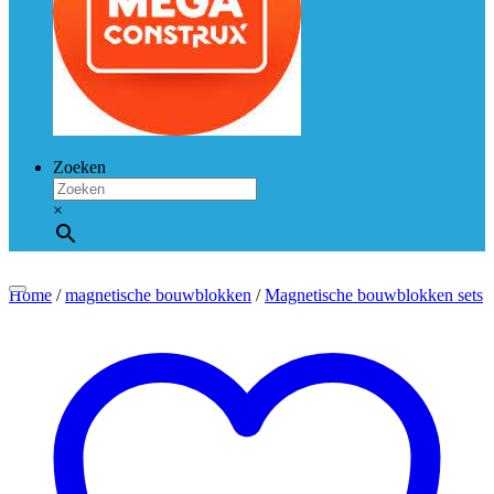
Zoeken
×
Home
/
magnetische bouwblokken
/
Magnetische bouwblokken sets