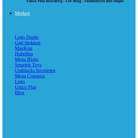
Unico Plus boerderij - 126 delig - combineren met Duplo
Merken
Lego Duplo
Gigi blokken
MagKiss
Hubelino
Mega Bloks
Smartek Toys
Uniblocks favorieten
Mega Construx
Lego
Unico Plus
Blox