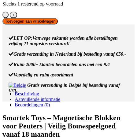
Slechts 1 resterend op voorraad
Smartek
Magnetische
Toevoegen aan winkelwagen
Bouwblokken
-
Regenboog
LET OP:Vanwege vakantie worden alle bestellingen
-
vrijdag 21 augustus verstuurd!
12
delig
Gratis verzending in Nederland bij besteding vanaf €50,-
aantal
Ruim 2000+ klanten beoordelen ons met een 9.4
Voordelig en ruim assortiment
Gratis verzending in België bij besteding vanaf
€70,-
Beschrijving
Aanvullende informatie
Beoordelingen (0)
Smartek Toys – Magnetische Blokken
voor Peuters | Veilig Bouwspeelgoed
vanaf 18 maanden