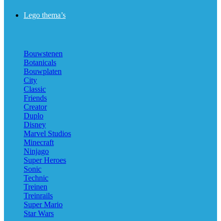
Lego thema’s
Bouwstenen
Botanicals
Bouwplaten
City
Classic
Friends
Creator
Duplo
Disney
Marvel Studios
Minecraft
Ninjago
Super Heroes
Sonic
Technic
Treinen
Treinrails
Super Mario
Star Wars