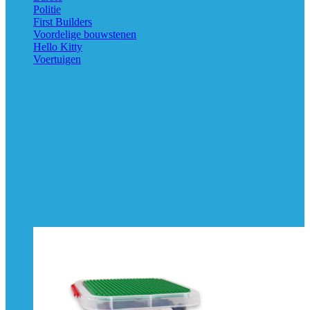
Politie
First Builders
Voordelige bouwstenen
Hello Kitty
Voertuigen