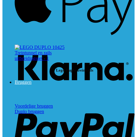
K
Lego Duplo treinrails
Bruggen
P
Voordelige bruggen
Duplo bruggen