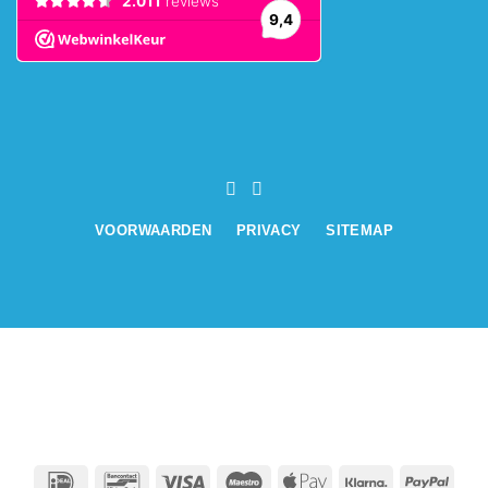
VOORWAARDEN
PRIVACY
SITEMAP
IDeal
Bancontact
Visa
Maestro
Apple
Klarna
PayPa