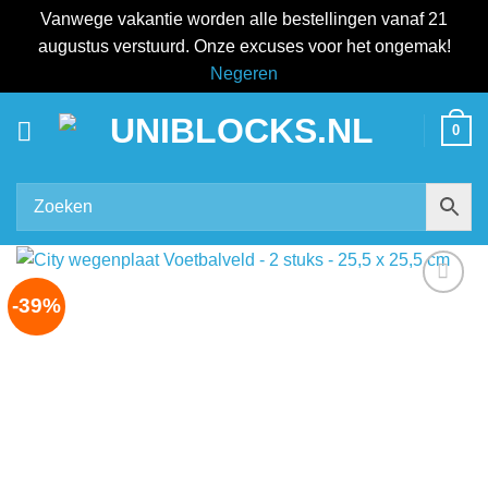
Vanwege vakantie worden alle bestellingen vanaf 21
augustus verstuurd. Onze excuses voor het ongemak!
Negeren
Ga
0
naar
inhoud
-39%
Add to
wishlist