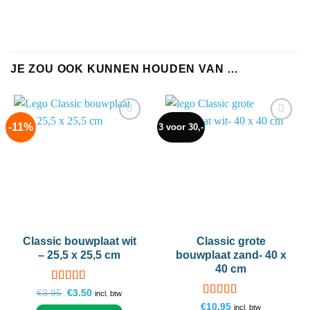
JE ZOU OOK KUNNEN HOUDEN VAN …
-11%
3 voor 30,-
Add to
Add to
wishlist
wishlist
Classic bouwplaat wit
Classic grote
– 25,5 x 25,5 cm
bouwplaat zand- 40 x
40 cm
Gewaardeerd
Oorspronkelijke
Huidige
€
3.95
€
3.50
incl. btw
prijs
prijs
4.77
uit 5
Gewaardeerd
€
10.95
incl. btw