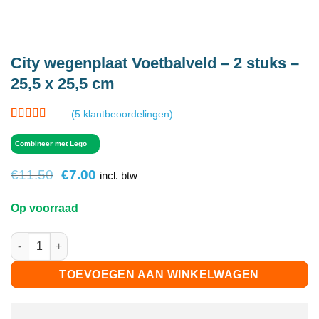
City wegenplaat Voetbalveld – 2 stuks –
25,5 x 25,5 cm
(
5
klantbeoordelingen)
Gewaardeerd
5
4.8
op 5
Combineer met Lego
gebaseerd
op
klant
Oorspronkelijke
Huidige
€
11.50
€
7.00
waarderingen
incl. btw
prijs
prijs
was:
is:
Op voorraad
€11.50.
€7.00.
City wegenplaat Voetbalveld - 2 stuks - 25,5 x 25,5 cm aantal
TOEVOEGEN AAN WINKELWAGEN