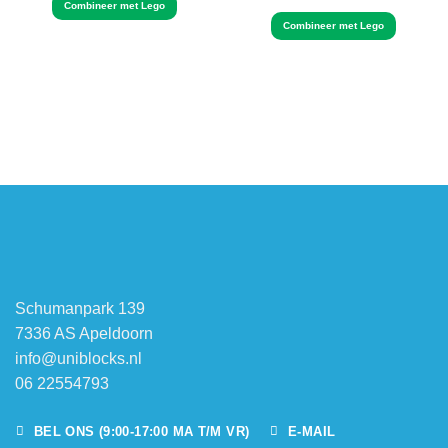
was:
is:
Combineer met Lego
5
uit 5
€3.95.
€3.50.
Combineer met Lego
Schumanpark 139
7336 AS Apeldoorn
info@uniblocks.nl
06 22554793
BEL ONS (9:00-17:00 MA T/M VR)
E-MAIL