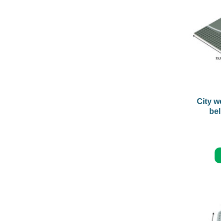
+
City w
bel