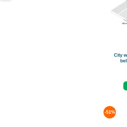
+
City 
bel
-51%