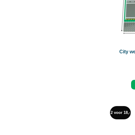
+
City w
2 voor 18,-