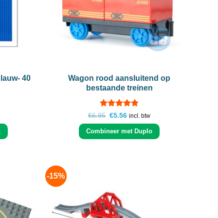
+
blauw- 40
Wagon rood aansluitend op
bestaande treinen
Gewaardeerd
Oorspronkelijke
Huidige
€
6.95
€
5.56
incl. btw
prijs
prijs
4.77
uit 5
was:
is:
Combineer met Duplo
€6.95.
€5.56.
-15%
Add to
Add to
wishlist
wishlist