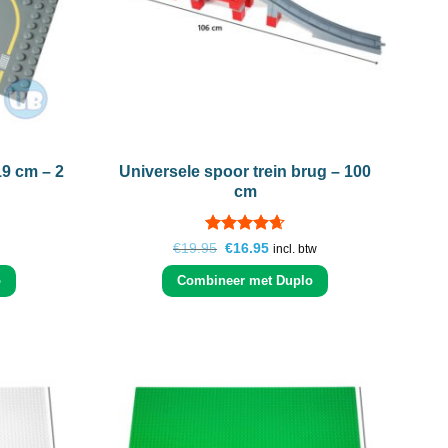
+
19 cm – 2
Universele spoor trein brug – 100
cm
Gewaardeerd
ke
Oorspronkelijke
Huidige
€
19.95
€
16.95
incl. btw
prijs
prijs
4.65
uit 5
was:
is:
o
Combineer met Duplo
€19.95.
€16.95.
Add to
Add to
wishlist
wishlist