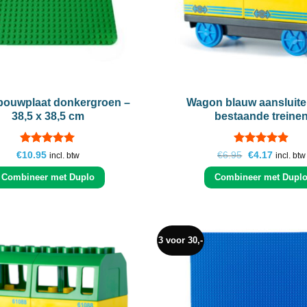
+
bouwplaat donkergroen –
Wagon blauw aansluit
38,5 x 38,5 cm
bestaande treine
Gewaardeerd
Gewaardeerd
Oorspronkelij
Huidige
€
10.95
€
6.95
€
4.17
incl. btw
incl. btw
prijs
prijs
4.96
uit 5
4.86
uit 5
was:
is:
Combineer met Duplo
Combineer met Dupl
€6.95.
€4.17.
3 voor 30,-
Add to
wishlist