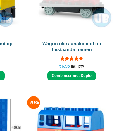
+
end op
Wagon olie aansluitend op
n
bestaande treinen
Gewaardeerd
ke
€
6.95
incl. btw
4.78
uit 5
o
Combineer met Duplo
-20%
Add to
Add to
wishlist
wishlist