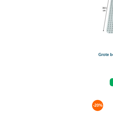
+
Grote b
-20%