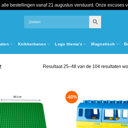
alle bestellingen vanaf 21 augustus verstuurd. Onze excuses 
aten
Knikkerbanen
Lego thema’s
Magnetisch
B
2
Resultaat 25–48 van de 104 resultaten wo
-40%
Add to
wishlist