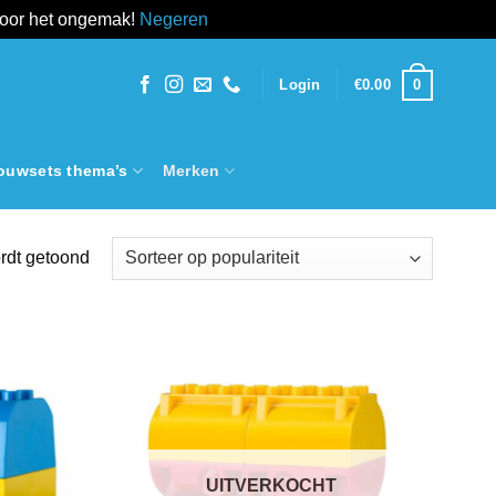
voor het ongemak!
Negeren
0
Login
€
0.00
ouwsets thema’s
Merken
Gesorteerd
rdt getoond
op
populariteit
Add to
Add to
wishlist
wishlist
UITVERKOCHT