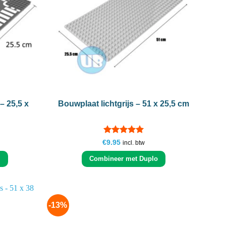
+
– 25,5 x
Bouwplaat lichtgrijs – 51 x 25,5 cm
Gewaardeerd
ke
€
9.95
incl. btw
5
uit 5
Combineer met Duplo
-13%
Add to
Add to
wishlist
wishlist