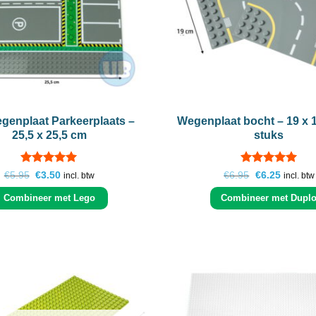
+
egenplaat Parkeerplaats –
Wegenplaat bocht – 19 x 
25,5 x 25,5 cm
stuks
Gewaardeerd
Gewaardeerd
Oorspronkelijke
Huidige
Oorspronkelij
Huidige
€
5.95
€
3.50
€
6.95
€
6.25
incl. btw
incl. btw
prijs
prijs
prijs
prijs
4.91
uit 5
5
uit 5
was:
is:
was:
is:
Combineer met Lego
Combineer met Dupl
€5.95.
€3.50.
€6.95.
€6.25.
Add to
wishlist