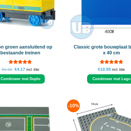
+
n groen aansluitend op
Classic grote bouwplaat 
bestaande treinen
x 40 cm
Gewaardeerd
Gewaardeerd
Oorspronkelijke
Huidige
€
6.95
€
4.17
€
10.95
incl. btw
incl. btw
prijs
prijs
4.71
uit 5
4.85
uit 5
was:
is:
Combineer met Duplo
Combineer met Lego
€6.95.
€4.17.
-10%
Add to
wishlist