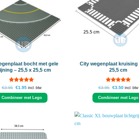
+
egenplaat bocht met gele
City wegenplaat kruising 
ijning – 25,5 x 25,5 cm
25,5 cm
Gewaardeerd
Gewaardeerd
Oorspronkelijke
Huidige
Oorspronkelij
Huidige
€
3.95
€
1.95
€
3.95
€
3.50
incl. btw
incl. btw
prijs
prijs
prijs
prijs
5
uit 5
5
uit 5
was:
is:
was:
is:
Combineer met Lego
Combineer met Lego
€3.95.
€1.95.
€3.95.
€3.50.
Add to
wishlist