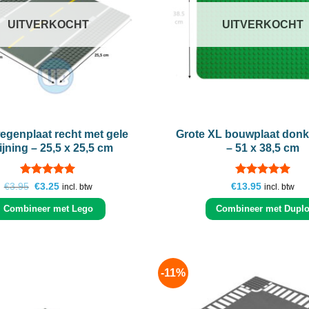
UITVERKOCHT
UITVERKOCHT
+
wegenplaat recht met gele
Grote XL bouwplaat don
ijning – 25,5 x 25,5 cm
– 51 x 38,5 cm
Gewaardeerd
Gewaardeerd
Oorspronkelijke
Huidige
€
3.95
€
3.25
€
13.95
incl. btw
incl. btw
prijs
prijs
5
uit 5
4.92
uit 5
was:
is:
Combineer met Lego
Combineer met Dupl
€3.95.
€3.25.
-11%
Add to
wishlist