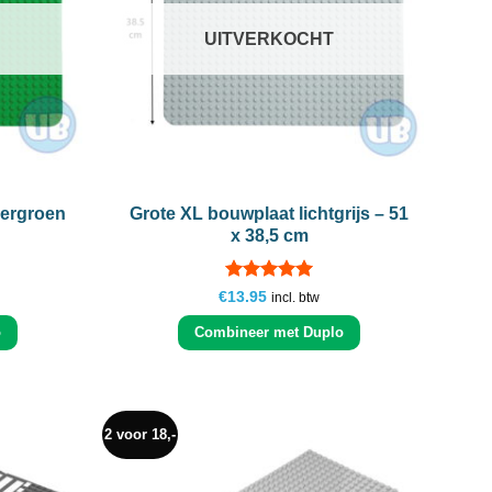
UITVERKOCHT
+
kergroen
Grote XL bouwplaat lichtgrijs – 51
x 38,5 cm
Gewaardeerd
€
13.95
incl. btw
5
uit 5
o
Combineer met Duplo
2 voor 18,-
Add to
Add to
wishlist
wishlist