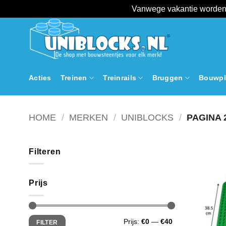
Vanwege vakantie worden 
Ga
naar
inhoud
Acties
Treinen
Treinrails
Bruggen
Bouwpl
HOME
/
MERKEN
/
UNIBLOCKS
/
PAGINA 
Filteren
Prijs
Min.
Max.
Prijs:
€0
—
€40
FILTER
prijs
prijs