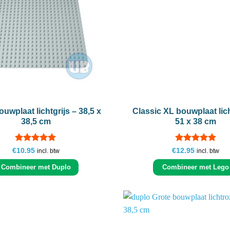
+
ouwplaat lichtgrijs – 38,5 x
Classic XL bouwplaat lich
38,5 cm
51 x 38 cm
Gewaardeerd
Gewaardeerd
€
10.95
€
12.95
incl. btw
incl. btw
5
uit 5
4.83
uit 5
Combineer met Duplo
Combineer met Lego
Add to
wishlist