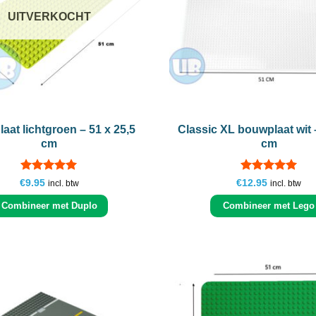
UITVERKOCHT
+
aat lichtgroen – 51 x 25,5
Classic XL bouwplaat wit 
cm
cm
Gewaardeerd
Gewaardeerd
€
9.95
€
12.95
incl. btw
incl. btw
4.97
uit 5
5
uit 5
Combineer met Duplo
Combineer met Lego
Add to
wishlist