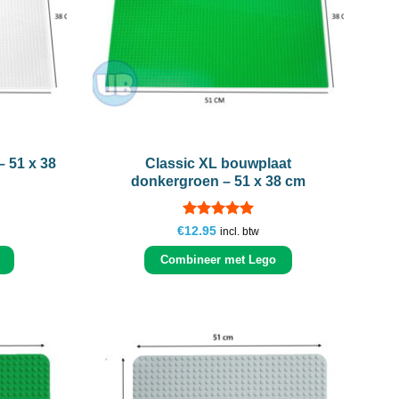
+
– 51 x 38
Classic XL bouwplaat
donkergroen – 51 x 38 cm
Gewaardeerd
€
12.95
incl. btw
5
uit 5
Combineer met Lego
Add to
Add to
wishlist
wishlist