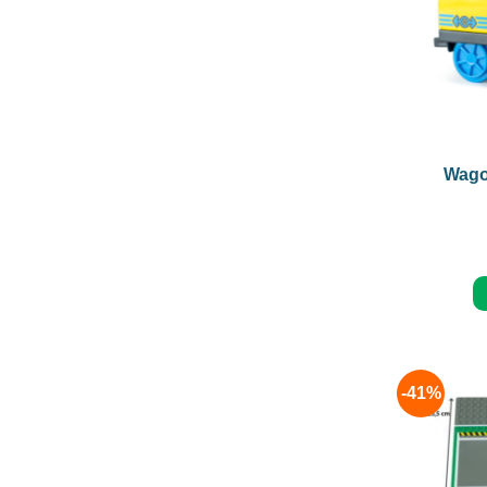
+
Wago
-41%