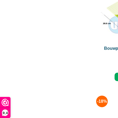
+
Bouwpl
-18%
9,4