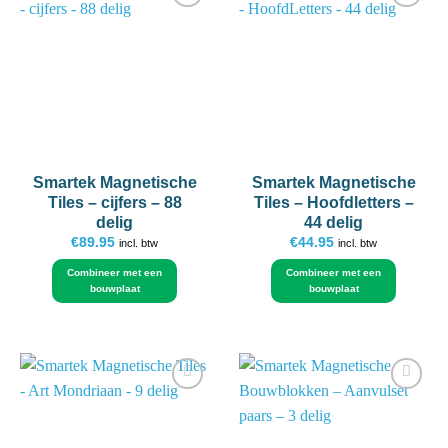
Add to
Add to
wishlist
wishlist
Smartek Magnetische
Smartek Magnetische
Tiles – cijfers – 88
Tiles – Hoofdletters –
delig
44 delig
€
89.95
€
44.95
incl. btw
incl. btw
Combineer met een
Combineer met een
bouwplaat
bouwplaat
Add to
Add to
wishlist
wishlist