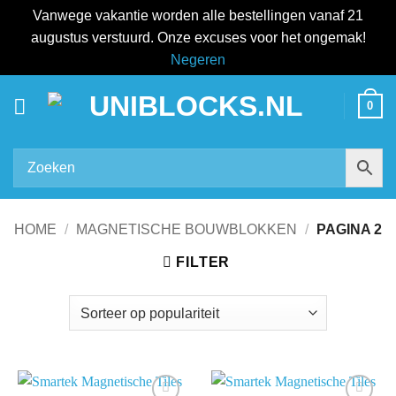
Vanwege vakantie worden alle bestellingen vanaf 21
augustus verstuurd. Onze excuses voor het ongemak!
Negeren
Ga
0
naar
inhoud
HOME
/
MAGNETISCHE BOUWBLOKKEN
/
PAGINA 2
FILTER