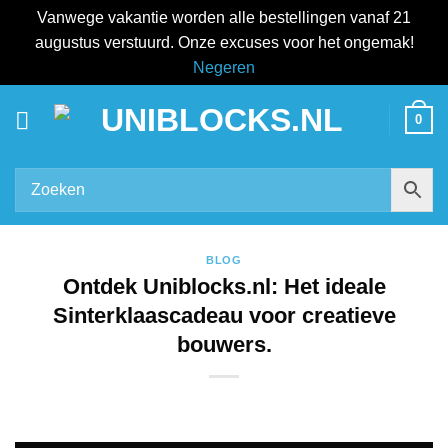
Vanwege vakantie worden alle bestellingen vanaf 21
augustus verstuurd. Onze excuses voor het ongemak!
Negeren
Ga
0
naar
inhoud
BLOG
Ontdek Uniblocks.nl: Het ideale
Sinterklaascadeau voor creatieve
bouwers.