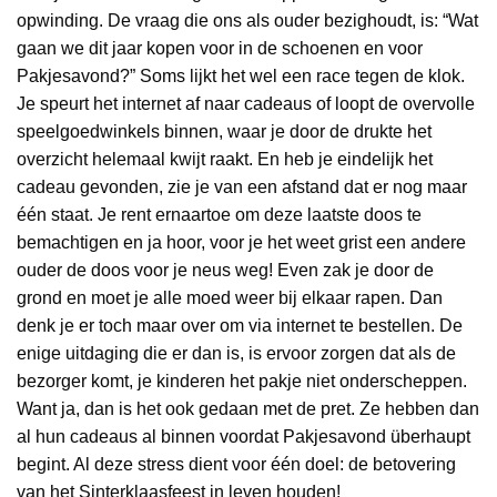
opwinding. De vraag die ons als ouder bezighoudt, is: “Wat
gaan we dit jaar kopen voor in de schoenen en voor
Pakjesavond?” Soms lijkt het wel een race tegen de klok.
Je speurt het internet af naar cadeaus of loopt de overvolle
speelgoedwinkels binnen, waar je door de drukte het
overzicht helemaal kwijt raakt. En heb je eindelijk het
cadeau gevonden, zie je van een afstand dat er nog maar
één staat. Je rent ernaartoe om deze laatste doos te
bemachtigen en ja hoor, voor je het weet grist een andere
ouder de doos voor je neus weg! Even zak je door de
grond en moet je alle moed weer bij elkaar rapen. Dan
denk je er toch maar over om via internet te bestellen. De
enige uitdaging die er dan is, is ervoor zorgen dat als de
bezorger komt, je kinderen het pakje niet onderscheppen.
Want ja, dan is het ook gedaan met de pret. Ze hebben dan
al hun cadeaus al binnen voordat Pakjesavond überhaupt
begint. Al deze stress dient voor één doel: de betovering
van het Sinterklaasfeest in leven houden!