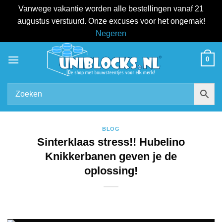
Vanwege vakantie worden alle bestellingen vanaf 21
augustus verstuurd. Onze excuses voor het ongemak!
Negeren
Ga
0
naar
inhoud
BLOG
Sinterklaas stress!! Hubelino
Knikkerbanen geven je de
oplossing!